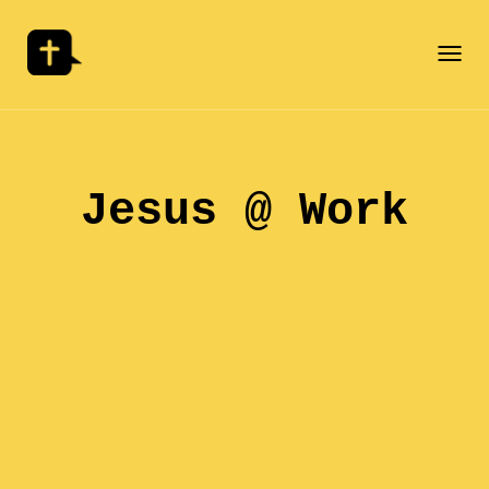
Togg
navi
Jesus @ Work