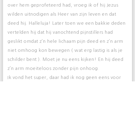
over hem geprofeteerd had, vroeg ik of hij Jezus
wilden uitnodigen als Heer van zijn leven en dat
deed hij. Halleluja! Later toen we een bakkie deden
vertelden hij dat hij vanochtend pijnstillers had
geslikt omdat z’n hele lichaam pijn deed en z’n arm
niet omhoog kon bewegen ( wat erg lastig is als je
schilder bent ). Moet je nu eens kijken! En hij deed
z’n arm moeiteloos zonder pijn onhoog.
Ik vond het super, daar had ik nog geen eens voor
gebeden!
God is goed, Hij weet wat we nodig hebben!
Het geheim? Christus in ons, de hoop der
heerlijkheid. Die Heerlijkheid zal de hele aarde
bedekken zoals de wateren de zeeën bedekken. (
Kollossenzen 1:27, Habakuk 2:14)