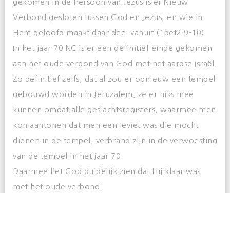
gekomen in de Persoon van Jezus is er Nieuw
Verbond gesloten tussen God en Jezus, en wie in
Hem geloofd maakt daar deel vanuit.(1pet2:9-10)
In het jaar 70 NC is er een definitief einde gekomen
aan het oude verbond van God met het aardse Israël.
Zo definitief zelfs, dat al zou er opnieuw een tempel
gebouwd worden in Jeruzalem, ze er niks mee
kunnen omdat alle geslachtsregisters, waarmee men
kon aantonen dat men een leviet was die mocht
dienen in de tempel, verbrand zijn in de verwoesting
van de tempel in het jaar 70.
Daarmee liet God duidelijk zien dat Hij klaar was
met het oude verbond.
En op basis van dat verbond was Israël Gods volk.
(Dan.12:7)