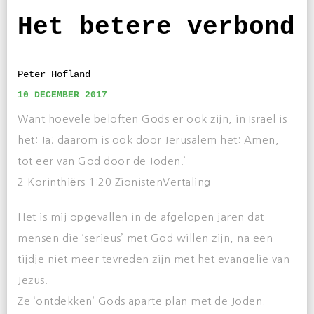
Het betere verbond
Peter Hofland
10 DECEMBER 2017
Want hoevele beloften Gods er ook zijn, in Israel is
het: Ja; daarom is ook door Jerusalem het: Amen,
tot eer van God door de Joden.’
2 Korinthiërs 1:20 ZionistenVertaling
Het is mij opgevallen in de afgelopen jaren dat
mensen die ‘serieus’ met God willen zijn, na een
tijdje niet meer tevreden zijn met het evangelie van
Jezus.
Ze ‘ontdekken’ Gods aparte plan met de Joden.